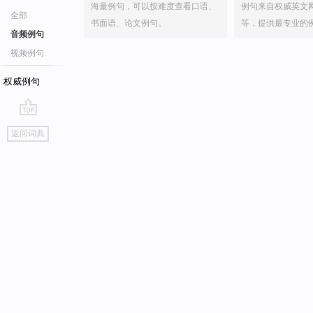
海量例句，可以按难度查看口语、
例句来自权威英文
全部
书面语、论文例句。
等，提供最专业的
音频例句
视频例句
权威例句
go
返回词典
top