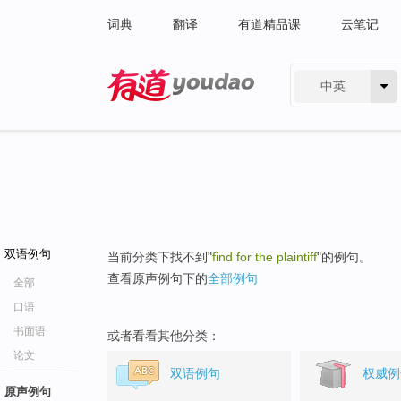
词典
翻译
有道精品课
云笔记
中英
有道 - 网易旗下搜索
双语例句
当前分类下找不到"
find for the plaintiff
"的例句。
查看原声例句下的
全部例句
全部
口语
书面语
或者看看其他分类：
论文
双语例句
权威例
原声例句