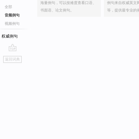
海量例句，可以按难度查看口语、
例句来自权威英文
全部
书面语、论文例句。
等，提供最专业的
音频例句
视频例句
权威例句
go
返回词典
top