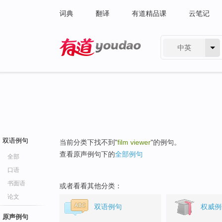
词典
翻译
有道精品课
云笔记
中英
有道 - 网易旗下搜索
双语例句
当前分类下找不到"
film viewer
"的例句。
查看原声例句下的
全部例句
全部
口语
书面语
或者看看其他分类：
论文
双语例句
权威例
原声例句