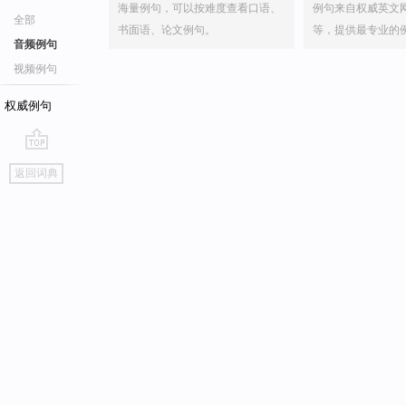
海量例句，可以按难度查看口语、
例句来自权威英文
全部
书面语、论文例句。
等，提供最专业的
音频例句
视频例句
权威例句
go
返回词典
top