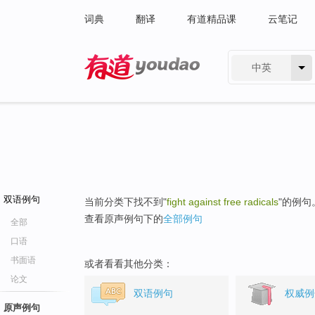
词典
翻译
有道精品课
云笔记
中英
有道 - 网易旗下搜索
双语例句
当前分类下找不到"
fight against free radicals
"的例句
查看原声例句下的
全部例句
全部
口语
书面语
或者看看其他分类：
论文
双语例句
权威例
原声例句