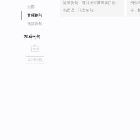
海量例句，可以按难度查看口语、
例句
全部
书面语、论文例句。
等，
音频例句
视频例句
权威例句
go
返回词典
top