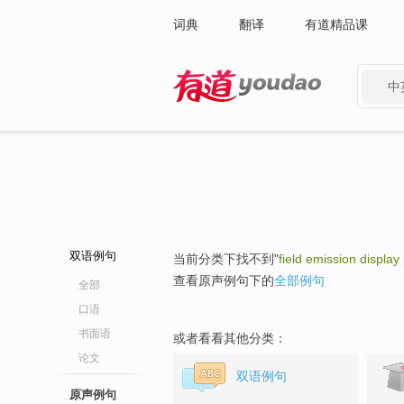
词典
翻译
有道精品课
中
有道 - 网易旗下搜索
双语例句
当前分类下找不到"
field emission display
查看原声例句下的
全部例句
全部
口语
书面语
或者看看其他分类：
论文
双语例句
原声例句