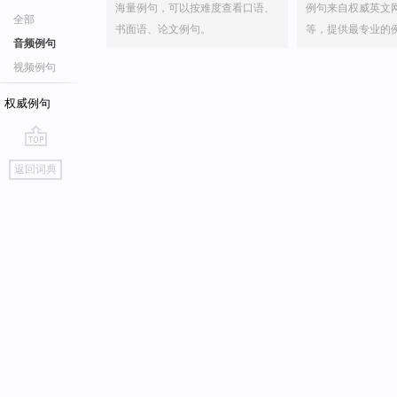
海量例句，可以按难度查看口语、
例句来自权威英文
全部
书面语、论文例句。
等，提供最专业的
音频例句
视频例句
权威例句
go
返回词典
top