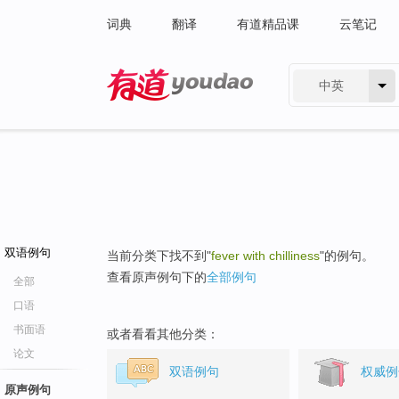
词典
翻译
有道精品课
云笔记
中英
有道 - 网易旗下搜索
双语例句
当前分类下找不到"
fever with chilliness
"的例句。
查看原声例句下的
全部例句
全部
口语
书面语
或者看看其他分类：
论文
双语例句
权威例
原声例句