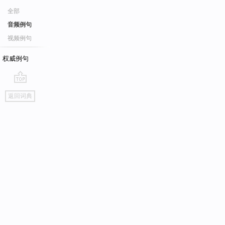
全部
音频例句
视频例句
权威例句
go
返回词典
top