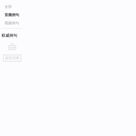
全部
音频例句
视频例句
权威例句
go
返回词典
top