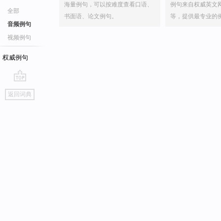
海量例句，可以按难度查看口语、
例句来自权威英文
全部
书面语、论文例句。
等，提供最专业的
音频例句
视频例句
权威例句
go
返回词典
top