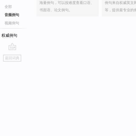
海量例句，可以按难度查看口语、
例句来自权威英文
全部
书面语、论文例句。
等，提供最专业的
音频例句
视频例句
权威例句
go
返回词典
top