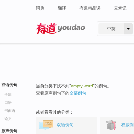
词典
翻译
有道精品课
云笔记
中英
有道 - 网易旗下搜索
双语例句
当前分类下找不到"
empty word
"的例句。
查看原声例句下的
全部例句
全部
口语
书面语
或者看看其他分类：
论文
双语例句
权威例
原声例句