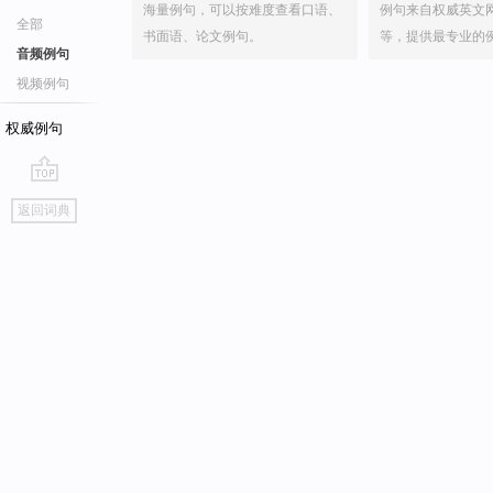
海量例句，可以按难度查看口语、
例句来自权威英文
全部
书面语、论文例句。
等，提供最专业的
音频例句
视频例句
权威例句
go
返回词典
top