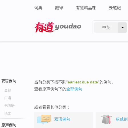
词典
翻译
有道精品课
云笔记
中英
有道 - 网易旗下搜索
双语例句
当前分类下找不到"
earliest due date
"的例句。
查看原声例句下的
全部例句
全部
口语
书面语
或者看看其他分类：
论文
双语例句
权威例
原声例句