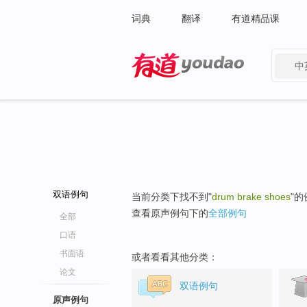
词典
翻译
有道精品课
中
有道 - 网易旗下搜索
双语例句
当前分类下找不到"
drum brake shoes
"
查看原声例句下的
全部例句
全部
口语
书面语
或者看看其他分类：
论文
双语例句
原声例句