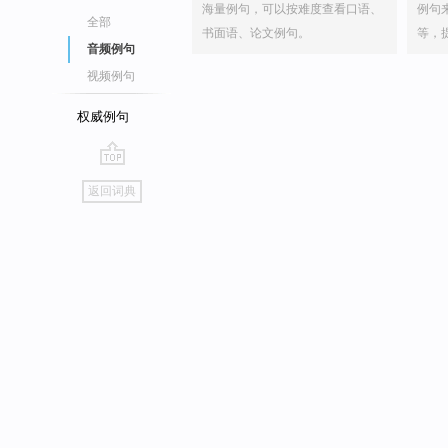
海量例句，可以按难度查看口语、
例句
全部
书面语、论文例句。
等，
音频例句
视频例句
权威例句
go
返回词典
top