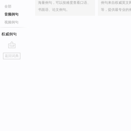
海量例句，可以按难度查看口语、
例句来自权威英文
全部
书面语、论文例句。
等，提供最专业的
音频例句
视频例句
权威例句
go
返回词典
top