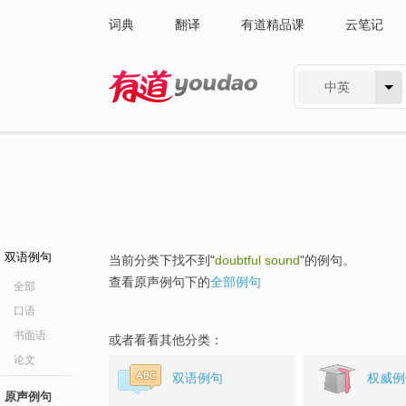
词典
翻译
有道精品课
云笔记
中英
有道 - 网易旗下搜索
双语例句
当前分类下找不到"
doubtful sound
"的例句。
查看原声例句下的
全部例句
全部
口语
书面语
或者看看其他分类：
论文
双语例句
权威例
原声例句