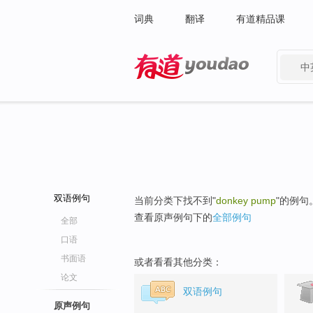
词典
翻译
有道精品课
中
有道 - 网易旗下搜索
双语例句
当前分类下找不到"
donkey pump
"的例句
查看原声例句下的
全部例句
全部
口语
书面语
或者看看其他分类：
论文
双语例句
原声例句