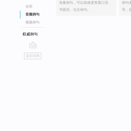
海量例句，可以按难度查看口语、
例句
全部
书面语、论文例句。
等，
音频例句
视频例句
权威例句
go
返回词典
top