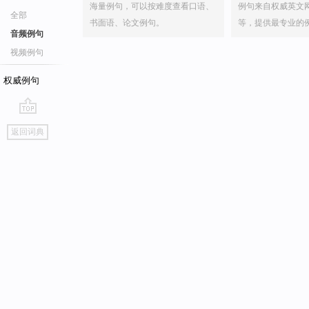
海量例句，可以按难度查看口语、
例句来自权威英文
全部
书面语、论文例句。
等，提供最专业的
音频例句
视频例句
权威例句
go
返回词典
top