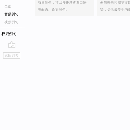
海量例句，可以按难度查看口语、
例句来自权威英文
全部
书面语、论文例句。
等，提供最专业的
音频例句
视频例句
权威例句
go
返回词典
top