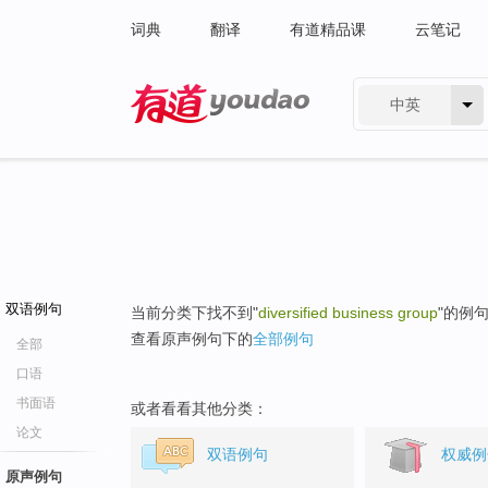
词典
翻译
有道精品课
云笔记
中英
有道 - 网易旗下搜索
双语例句
当前分类下找不到"
diversified business group
"的例
查看原声例句下的
全部例句
全部
口语
书面语
或者看看其他分类：
论文
双语例句
权威例
原声例句