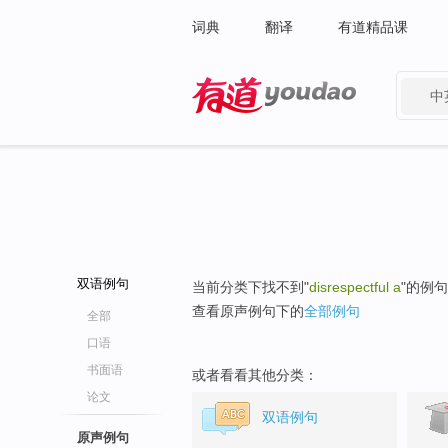
词典
翻译
有道精品课
中
有道 - 网易旗下搜索
双语例句
当前分类下找不到"
disrespectful a
"的例
查看原声例句下的
全部例句
全部
口语
书面语
或者看看其他分类：
论文
双语例句
原声例句