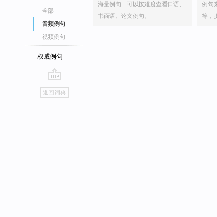
海量例句，可以按难度查看口语、
例句
全部
书面语、论文例句。
等，
音频例句
视频例句
权威例句
go
返回词典
top