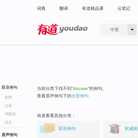
词典
翻译
有道精品课
云笔记
中英
有道 - 网易旗下搜索
双语例句
当前分类下找不到"
discase
"的例句。
查看原声例句下的
全部例句
全部
口语
书面语
或者看看其他分类：
论文
双语例句
权威例
原声例句