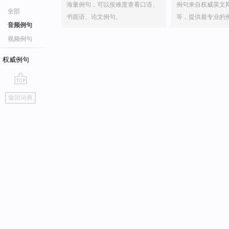
海量例句，可以按难度查看口语、
例句来自权威英文
全部
书面语、论文例句。
等，提供最专业的
音频例句
视频例句
权威例句
go
返回词典
top