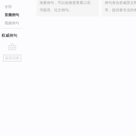
海量例句，可以按难度查看口语、
例句来自权威英文
全部
书面语、论文例句。
等，提供最专业的
音频例句
视频例句
权威例句
go
返回词典
top