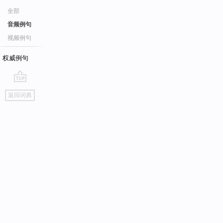
全部
音频例句
视频例句
权威例句
go
返回词典
top