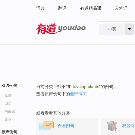
词典
翻译
有道精品课
云笔记
中英
有道 - 网易旗下搜索
双语例句
当前分类下找不到"
develop plants
"的例句。
查看原声例句下的
全部例句
全部
口语
书面语
或者看看其他分类：
论文
双语例句
权威例
原声例句