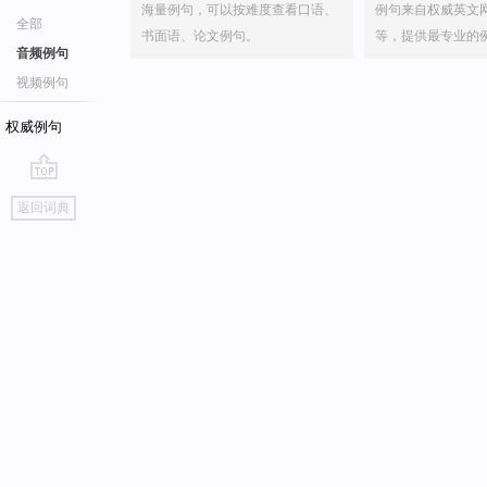
海量例句，可以按难度查看口语、
例句来自权威英文
全部
书面语、论文例句。
等，提供最专业的
音频例句
视频例句
权威例句
go
返回词典
top