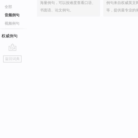
海量例句，可以按难度查看口语、
例句来自权威英文
全部
书面语、论文例句。
等，提供最专业的
音频例句
视频例句
权威例句
go
返回词典
top