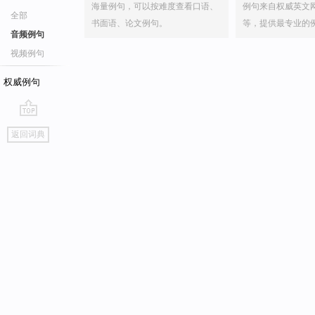
海量例句，可以按难度查看口语、
例句来自权威英文
全部
书面语、论文例句。
等，提供最专业的
音频例句
视频例句
权威例句
go
返回词典
top