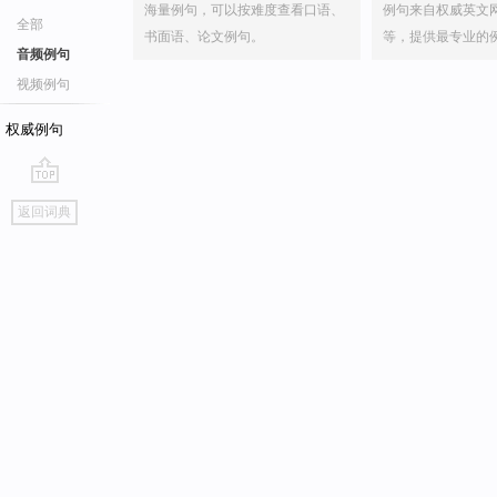
海量例句，可以按难度查看口语、
例句来自权威英文
全部
书面语、论文例句。
等，提供最专业的
音频例句
视频例句
权威例句
go
返回词典
top