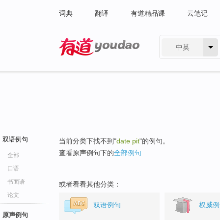
词典
翻译
有道精品课
云笔记
中英
有道 - 网易旗下搜索
双语例句
当前分类下找不到"
date pit
"的例句。
查看原声例句下的
全部例句
全部
口语
书面语
或者看看其他分类：
论文
双语例句
权威例
原声例句