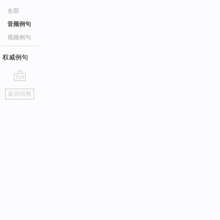
全部
音频例句
视频例句
权威例句
go
返回词典
top