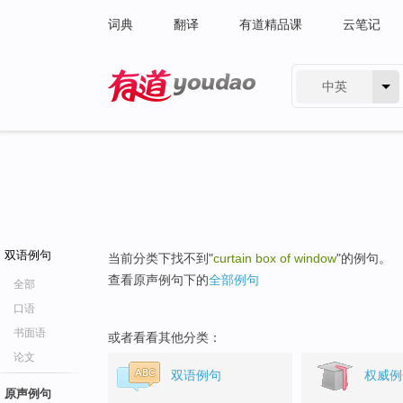
词典
翻译
有道精品课
云笔记
中英
有道 - 网易旗下搜索
双语例句
当前分类下找不到"
curtain box of window
"的例句。
查看原声例句下的
全部例句
全部
口语
书面语
或者看看其他分类：
论文
双语例句
权威例
原声例句