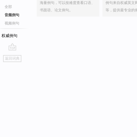
海量例句，可以按难度查看口语、
例句来自权威英文
全部
书面语、论文例句。
等，提供最专业的
音频例句
视频例句
权威例句
go
返回词典
top