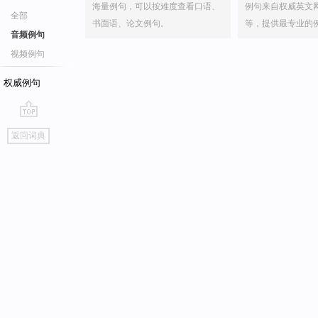
海量例句，可以按难度查看口语、
例句来自权威英文
全部
书面语、论文例句。
等，提供最专业的
音频例句
视频例句
权威例句
go
返回词典
top