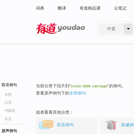
词典
翻译
有道精品课
云笔记
中英
有道 - 网易旗下搜索
双语例句
当前分类下找不到"
cross slide carriage
"的例句。
查看原声例句下的
全部例句
全部
口语
书面语
或者看看其他分类：
论文
双语例句
权威例
原声例句