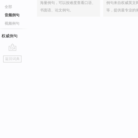
海量例句，可以按难度查看口语、
例句来自权威英文
全部
书面语、论文例句。
等，提供最专业的
音频例句
视频例句
权威例句
go
返回词典
top