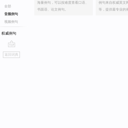
海量例句，可以按难度查看口语、
例句来自权威英文
全部
书面语、论文例句。
等，提供最专业的
音频例句
视频例句
权威例句
go
返回词典
top