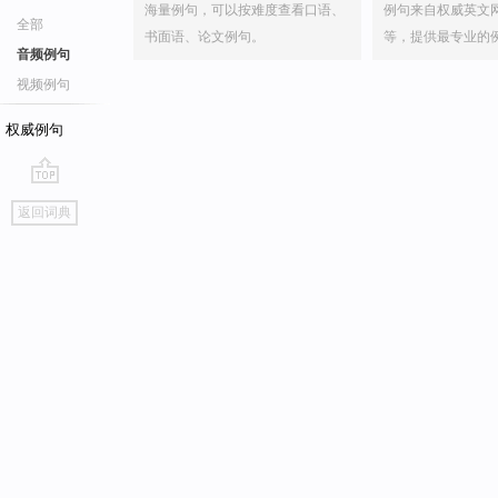
海量例句，可以按难度查看口语、
例句来自权威英文
全部
书面语、论文例句。
等，提供最专业的
音频例句
视频例句
权威例句
go
返回词典
top