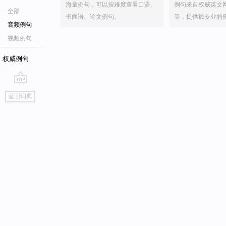
海量例句，可以按难度查看口语、
例句来自权威英文
全部
书面语、论文例句。
等，提供最专业的
音频例句
视频例句
权威例句
go
返回词典
top