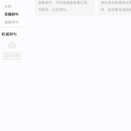
海量例句，可以按难度查看口语、
例句来自权威英文
全部
书面语、论文例句。
等，提供最专业的
音频例句
视频例句
权威例句
go
返回词典
top