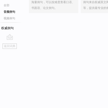
海量例句，可以按难度查看口语、
例句来自权威英文
全部
书面语、论文例句。
等，提供最专业的
音频例句
视频例句
权威例句
go
返回词典
top