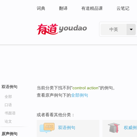
词典
翻译
有道精品课
云笔记
中英
有道 - 网易旗下搜索
双语例句
当前分类下找不到"
control action
"的例句。
查看原声例句下的
全部例句
全部
口语
书面语
或者看看其他分类：
论文
双语例句
权威例
原声例句