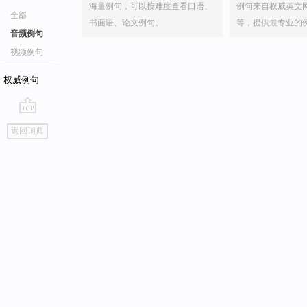
海量例句，可以按难度查看口语、
例句来自权威英文
全部
书面语、论文例句。
等，提供最专业的
音频例句
视频例句
权威例句
go
返回词典
top