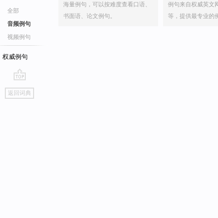
海量例句，可以按难度查看口语、
例句来自权威英文
全部
书面语、论文例句。
等，提供最专业的
音频例句
视频例句
权威例句
go
返回词典
top