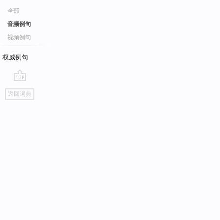
全部
音频例句
视频例句
权威例句
go
返回词典
top