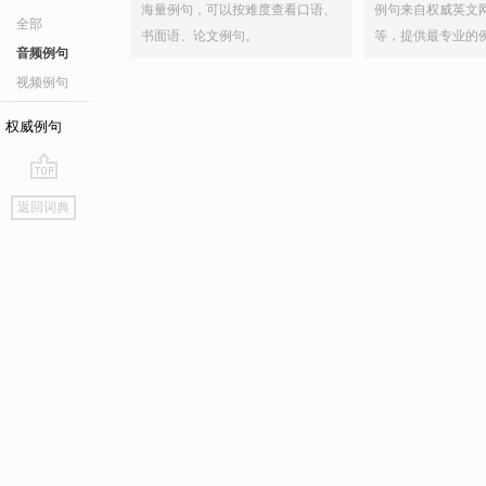
海量例句，可以按难度查看口语、
例句来自权威英文
全部
书面语、论文例句。
等，提供最专业的
音频例句
视频例句
权威例句
go
返回词典
top