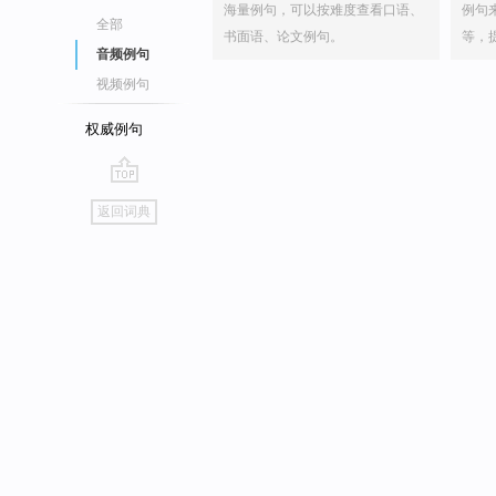
海量例句，可以按难度查看口语、
例句
全部
书面语、论文例句。
等，
音频例句
视频例句
权威例句
go
返回词典
top