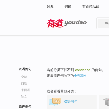
词典
翻译
有道精品课
中
有道 - 网易旗下搜索
双语例句
当前分类下找不到"
condense
"的例句。
查看原声例句下的
全部例句
全部
口语
书面语
或者看看其他分类：
论文
双语例句
原声例句