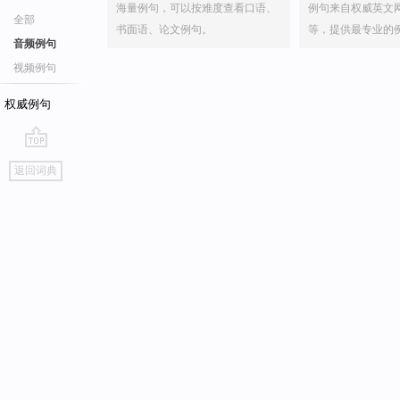
海量例句，可以按难度查看口语、
例句来自权威英文
全部
书面语、论文例句。
等，提供最专业的
音频例句
视频例句
权威例句
go
返回词典
top