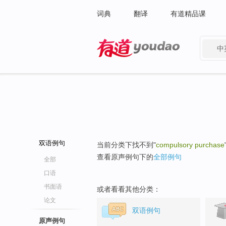
词典
翻译
有道精品课
中
有道 - 网易旗下搜索
双语例句
当前分类下找不到"
compulsory purchase
查看原声例句下的
全部例句
全部
口语
书面语
或者看看其他分类：
论文
双语例句
原声例句