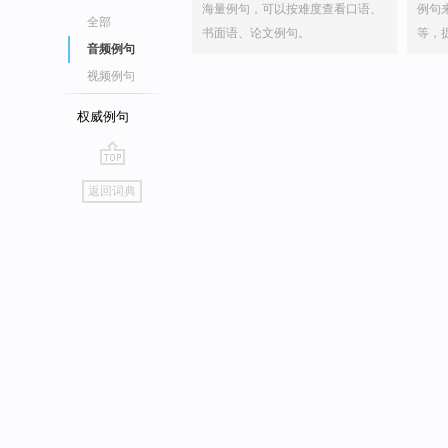
海量例句，可以按难度查看口语、
例句
全部
书面语、论文例句。
等，
音频例句
视频例句
权威例句
go
返回词典
top