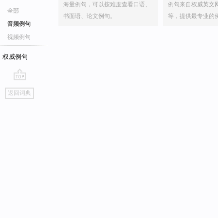
海量例句，可以按难度查看口语、
例句来自权威英文
全部
书面语、论文例句。
等，提供最专业的
音频例句
视频例句
权威例句
go
返回词典
top