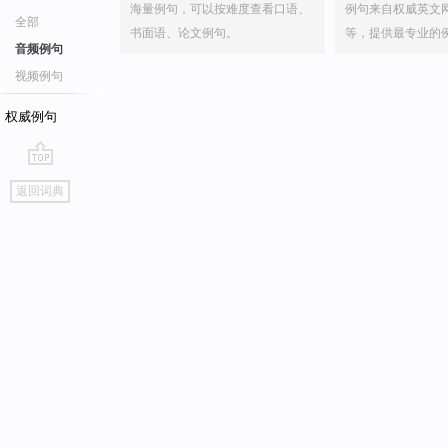
海量例句，可以按难度查看口语、
例句来自权威英文
全部
书面语、论文例句。
等，提供最专业的
音频例句
视频例句
权威例句
go
返回词典
top