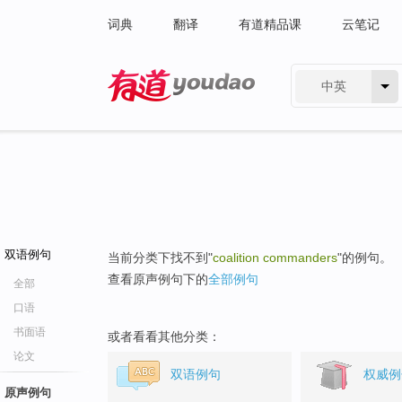
词典
翻译
有道精品课
云笔记
中英
有道 - 网易旗下搜索
双语例句
当前分类下找不到"
coalition commanders
"的例句。
查看原声例句下的
全部例句
全部
口语
书面语
或者看看其他分类：
论文
双语例句
权威例
原声例句