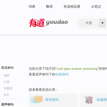
词典
翻译
有道精品课
云笔记
中英
有道 - 网易旗下搜索
双语例句
当前分类下找不到"
coal type arsenic poisoning
"的例
查看原声例句下的
全部例句
全部
口语
书面语
或者看看其他分类：
论文
双语例句
权威例
原声例句