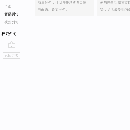
海量例句，可以按难度查看口语、
例句来自权威英文
全部
书面语、论文例句。
等，提供最专业的
音频例句
视频例句
权威例句
go
返回词典
top