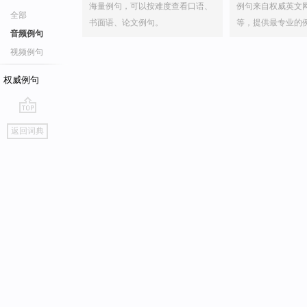
海量例句，可以按难度查看口语、
例句来自权威英文
全部
书面语、论文例句。
等，提供最专业的
音频例句
视频例句
权威例句
go
返回词典
top