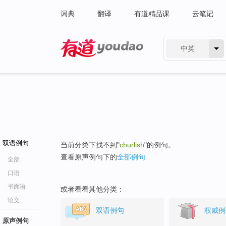
词典
翻译
有道精品课
云笔记
中英
有道 - 网易旗下搜索
双语例句
当前分类下找不到"
churlish
"的例句。
查看原声例句下的
全部例句
全部
口语
书面语
或者看看其他分类：
论文
双语例句
权威例
原声例句