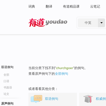
词典
翻译
有道精品课
云笔记
中英
有道 - 网易旗下搜索
双语例句
当前分类下找不到"
churchgoer
"的例句。
查看原声例句下的
全部例句
全部
口语
书面语
或者看看其他分类：
论文
双语例句
权威例
原声例句