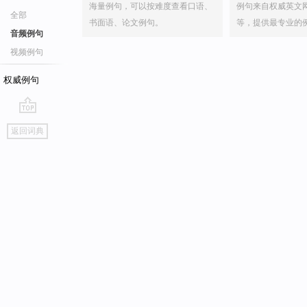
海量例句，可以按难度查看口语、
例句来自权威英文
全部
书面语、论文例句。
等，提供最专业的
音频例句
视频例句
权威例句
go
返回词典
top