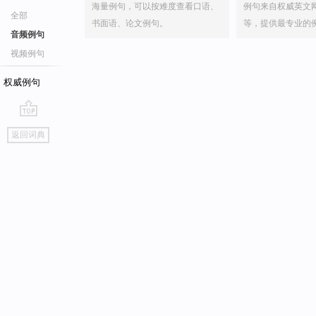
海量例句，可以按难度查看口语、
例句来自权威英文
全部
书面语、论文例句。
等，提供最专业的
音频例句
视频例句
权威例句
go
返回词典
top