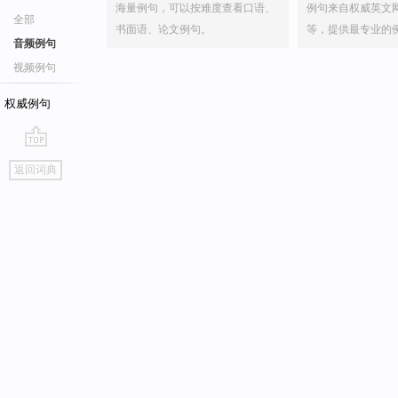
海量例句，可以按难度查看口语、
例句来自权威英文
全部
书面语、论文例句。
等，提供最专业的
音频例句
视频例句
权威例句
go
返回词典
top