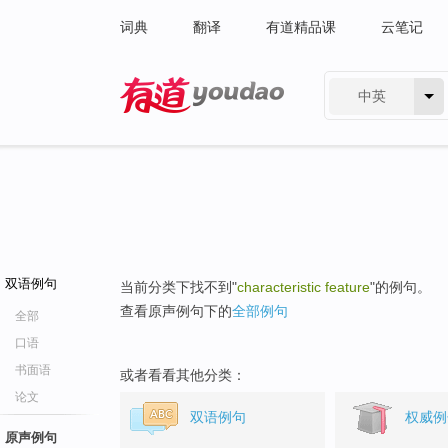
词典
翻译
有道精品课
云笔记
中英
有道 - 网易旗下搜索
双语例句
当前分类下找不到"
characteristic feature
"的例句。
查看原声例句下的
全部例句
全部
口语
书面语
或者看看其他分类：
论文
双语例句
权威例
原声例句