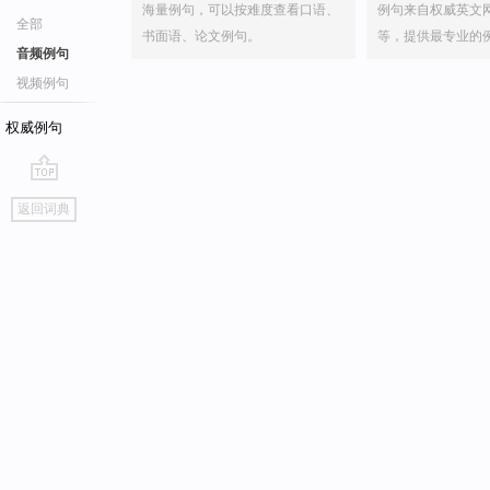
海量例句，可以按难度查看口语、
例句来自权威英文
全部
书面语、论文例句。
等，提供最专业的
音频例句
视频例句
权威例句
go
返回词典
top