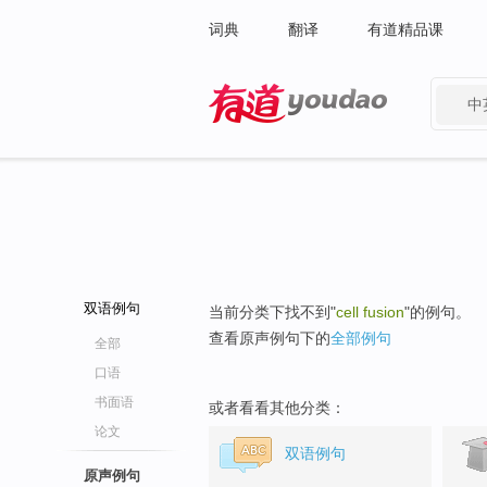
词典
翻译
有道精品课
中
有道 - 网易旗下搜索
双语例句
当前分类下找不到"
cell fusion
"的例句。
查看原声例句下的
全部例句
全部
口语
书面语
或者看看其他分类：
论文
双语例句
原声例句