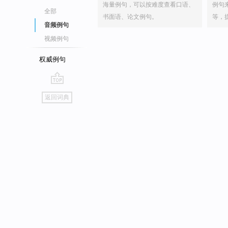
海量例句，可以按难度查看口语、
例句
全部
书面语、论文例句。
等，
音频例句
视频例句
权威例句
go
返回词典
top