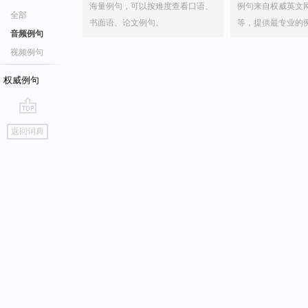
海量例句，可以按难度查看口语、
例句来自权威英文
全部
书面语、论文例句。
等，提供最专业的
音频例句
视频例句
权威例句
go
返回词典
top