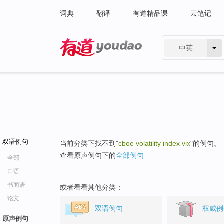
词典
翻译
有道精品课
云笔记
中英
有道 - 网易旗下搜索
双语例句
当前分类下找不到"
cboe volatility index vix
"的例句。
查看原声例句下的
全部例句
全部
口语
书面语
或者看看其他分类：
论文
双语例句
权威例
原声例句